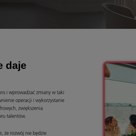
e daje
ans i wprowadzać zmiany w taki
nienie operacji i wykorzystanie
rowych, zwiększenia
oru talentów.
e, że rozwój nie będzie