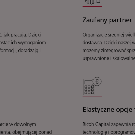
Zaufany partner
 jak pracują. Dzięki
Organizacje średniej wie
ostać ich wymaganiom.
dostawcą. Dzięki naszej 
formacji, doradzają i
możemy zintegrować sprzę
usprawnione i skalowalne
Elastyczne opcje
parcie w dowolnym
Ricoh Capital zapewnia r
klienta, obejmującej ponad
technologię i oprogramow