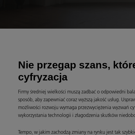
Nie przegap szans, któr
cyfryzacja
Firmy średniej wielkości muszą zadbać o odpowiedni bal
sposób, aby zapewniać coraz wyższą jakość usług. Uspraw
możliwości rozwoju wymaga przezwyciężenia wyzwań cyf
wykorzystania technologii i złagodzenia skutków niedob
Tempo, w jakim zachodzą zmiany na rynku jest tak szybki