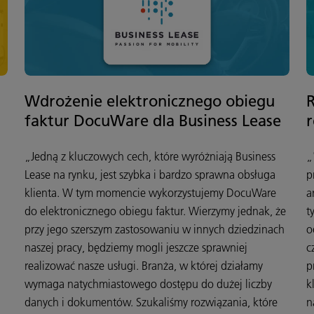
Wdrożenie elektronicznego obiegu
faktur DocuWare dla Business Lease
r
„Jedną z kluczowych cech, które wyróżniają Business
„
Lease na rynku, jest szybka i bardzo sprawna obsługa
p
klienta. W tym momencie wykorzystujemy DocuWare
a
do elektronicznego obiegu faktur. Wierzymy jednak, że
t
przy jego szerszym zastosowaniu w innych dziedzinach
o
naszej pracy, będziemy mogli jeszcze sprawniej
c
realizować nasze usługi. Branża, w której działamy
p
wymaga natychmiastowego dostępu do dużej liczby
k
danych i dokumentów. Szukaliśmy rozwiązania, które
n