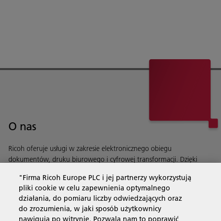
O nas
Ricoh oferuje usługi w zakresie elektronicznego obiegu
dokumentów, druku biurowego i cyfrowej transformacji. Dzięki
automatyzacji procesów usprawniamy działanie Twojej firmy.
"Firma Ricoh Europe PLC i jej partnerzy wykorzystują
Dowiedz się więcej o naszej historii i naszych działaniach
pliki cookie w celu zapewnienia optymalnego
działania, do pomiaru liczby odwiedzających oraz
do zrozumienia, w jaki sposób użytkownicy
nawigują po witrynie. Pozwala nam to poprawić