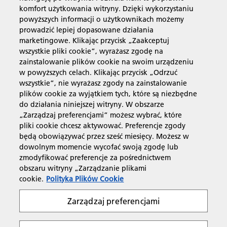
Usługi biznesowe
komfort użytkowania witryny. Dzięki wykorzystaniu
powyższych informacji o użytkownikach możemy
prowadzić lepiej dopasowane działania
Produkty i usługi
marketingowe. Klikając przycisk „Zaakceptuj
wszystkie pliki cookie”, wyrażasz zgodę na
zainstalowanie plików cookie na swoim urządzeniu
Wsparcie i kontakt
w powyższych celach. Klikając przycisk „Odrzuć
wszystkie”, nie wyrażasz zgody na zainstalowanie
plików cookie za wyjątkiem tych, które są niezbędne
Materiały dodatkowe
do działania niniejszej witryny. W obszarze
„Zarządzaj preferencjami” możesz wybrać, które
pliki cookie chcesz aktywować. Preferencje zgody
będą obowiązywać przez sześć miesięcy. Możesz w
dowolnym momencie wycofać swoją zgodę lub
Obserwuj nas
zmodyfikować preferencje za pośrednictwem
obszaru witryny „Zarządzanie plikami
cookie.
Polityka Plików Cookie
Zarządzaj preferencjami
Prywatność
Warunki korzystania z witryny