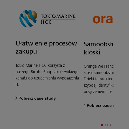
Ułatwienie procesów
Samoobsługow
zakupu
kioski
Tokio Marine HCC korzysta z
Orange we Francji zainsta
naszego Ricoh eShop jako szybkiego
kioski samoobsługowe Liv
kanału do uzupełniania wyposażenia
Dzięki temu klienci mogą 
IT.
szybciej identyfikować pr
połączeniem i ustawieniam
Pobierz case study
Pobierz case study