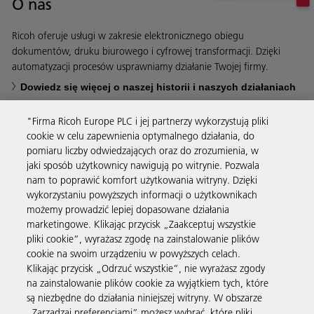
O nas
Ricoh oferuje usługi w zakresie elektronicznego obiegu
dokumentów, druku biurowego i cyfrowej transformacji. Dzięki
automatyzacji procesów usprawniamy działanie Twojej firmy.
Dowiedz się więcej o naszej historii i naszych działaniach
"Firma Ricoh Europe PLC i jej partnerzy wykorzystują pliki
cookie w celu zapewnienia optymalnego działania, do
pomiaru liczby odwiedzających oraz do zrozumienia, w
jaki sposób użytkownicy nawigują po witrynie. Pozwala
Usługi biznesowe
nam to poprawić komfort użytkowania witryny. Dzięki
wykorzystaniu powyższych informacji o użytkownikach
możemy prowadzić lepiej dopasowane działania
Produkty i usługi
marketingowe. Klikając przycisk „Zaakceptuj wszystkie
pliki cookie”, wyrażasz zgodę na zainstalowanie plików
cookie na swoim urządzeniu w powyższych celach.
Wsparcie i kontakt
Klikając przycisk „Odrzuć wszystkie”, nie wyrażasz zgody
na zainstalowanie plików cookie za wyjątkiem tych, które
są niezbędne do działania niniejszej witryny. W obszarze
Materiały dodatkowe
„Zarządzaj preferencjami” możesz wybrać, które pliki