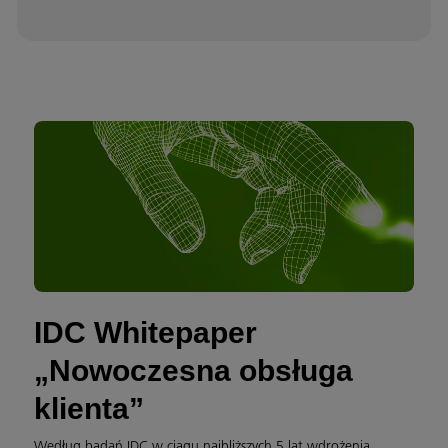
IDC Whitepaper
„Nowoczesna obsługa
klienta”
Według badań IDC w ciągu najbliższych 5 lat wdrożenia