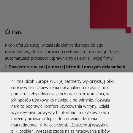
O nas
Ricoh oferuje usługi w zakresie elektronicznego obiegu
dokumentów, druku biurowego i cyfrowej transformacji. Dzięki
automatyzacji procesów usprawniamy działanie Twojej firmy.
Dowiedz się więcej o naszej historii i naszych działaniach
"Firma Ricoh Europe PLC i jej partnerzy wykorzystują pliki
cookie w celu zapewnienia optymalnego działania, do
pomiaru liczby odwiedzających oraz do zrozumienia, w
jaki sposób użytkownicy nawigują po witrynie. Pozwala
Usługi biznesowe
nam to poprawić komfort użytkowania witryny. Dzięki
wykorzystaniu powyższych informacji o użytkownikach
możemy prowadzić lepiej dopasowane działania
Produkty i usługi
marketingowe. Klikając przycisk „Zaakceptuj wszystkie
pliki cookie”, wyrażasz zgodę na zainstalowanie plików