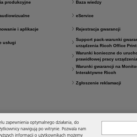
ia produkcyjne
Baza wiedzy
audiowizualne
eService
owanie i aplikacje
Rejestracja gwarancji
Support pack-warunki gwaran
e usługi
urządzenia Ricoh Office Prin
Warunki konieczne do urucho
prawidłowej pracy urządzeni
Warunki gwarancji na Monito
Interaktywne Ricoh
Zgłoszenie reklamacji
 celu zapewnienia optymalnego działania, do
użytkownicy nawigują po witrynie. Pozwala nam
wyższych informacji o użytkownikach możemy