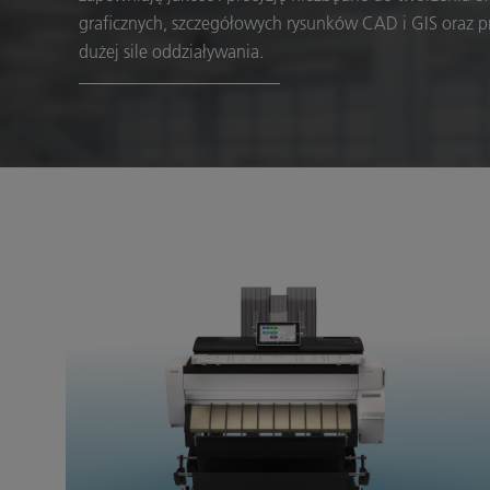
graficznych, szczegółowych rysunków CAD i GIS oraz 
dużej sile oddziaływania.