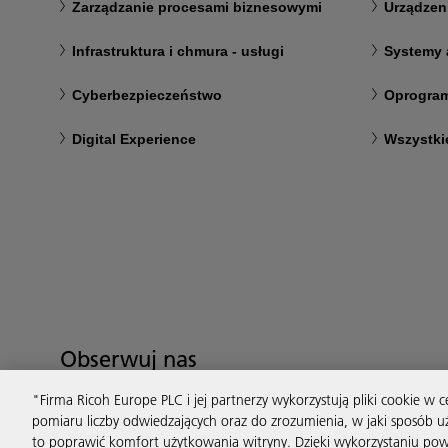
Zarządzanie procesami biznesowymi
Urządzen
Infrastruktura i chmura - usługi
Systemy 
Cyberbezpieczeństwo
Oprogram
Digital Experience
Wszystki
Obserwuj nas
"Firma Ricoh Europe PLC i jej partnerzy wykorzystują pliki cookie w
pomiaru liczby odwiedzających oraz do zrozumienia, w jaki sposób 
to poprawić komfort użytkowania witryny. Dzięki wykorzystaniu po