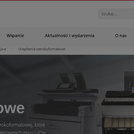
Wsparcie
Aktualności i wydarzenia
O nas
Urządzenia szerokoformatowe
jne
owe
erokoformatowej, które
efektownych materiałów