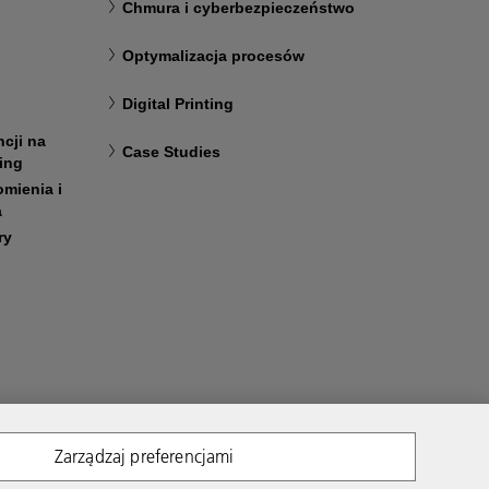
Chmura i cyberbezpieczeństwo
Optymalizacja procesów
Digital Printing
cji na
Case Studies
ting
mienia i
a
ry
Zarządzaj preferencjami