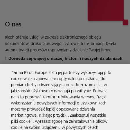
O nas
Ricoh oferuje usługi w zakresie elektronicznego obiegu
dokumentów, druku biurowego i cyfrowej transformacji. Dzięki
automatyzacji procesów usprawniamy działanie Twojej firmy.
Dowiedz się więcej o naszej historii i naszych działaniach
"Firma Ricoh Europe PLC i jej partnerzy wykorzystują pliki
cookie w celu zapewnienia optymalnego działania, do
pomiaru liczby odwiedzających oraz do zrozumienia, w
jaki sposób użytkownicy nawigują po witrynie. Pozwala
Usługi biznesowe
nam to poprawić komfort użytkowania witryny. Dzięki
wykorzystaniu powyższych informacji o użytkownikach
możemy prowadzić lepiej dopasowane działania
Produkty i usługi
marketingowe. Klikając przycisk „Zaakceptuj wszystkie
pliki cookie”, wyrażasz zgodę na zainstalowanie plików
cookie na swoim urządzeniu w powyższych celach.
Wsparcie i kontakt