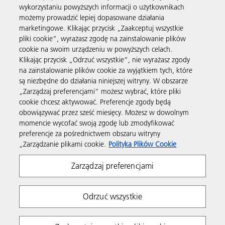
wykorzystaniu powyższych informacji o użytkownikach
możemy prowadzić lepiej dopasowane działania
Produkty i usługi
marketingowe. Klikając przycisk „Zaakceptuj wszystkie
pliki cookie”, wyrażasz zgodę na zainstalowanie plików
cookie na swoim urządzeniu w powyższych celach.
Wsparcie i kontakt
Klikając przycisk „Odrzuć wszystkie”, nie wyrażasz zgody
na zainstalowanie plików cookie za wyjątkiem tych, które
są niezbędne do działania niniejszej witryny. W obszarze
Materiały dodatkowe
„Zarządzaj preferencjami” możesz wybrać, które pliki
cookie chcesz aktywować. Preferencje zgody będą
obowiązywać przez sześć miesięcy. Możesz w dowolnym
Obserwuj nas
momencie wycofać swoją zgodę lub zmodyfikować
preferencje za pośrednictwem obszaru witryny
„Zarządzanie plikami cookie.
Polityka Plików Cookie
Zarządzaj preferencjami
Odrzuć wszystkie
Prywatność
Warunki korzystania z witryny
Polityka plików Cookie
Modern Slavery Act