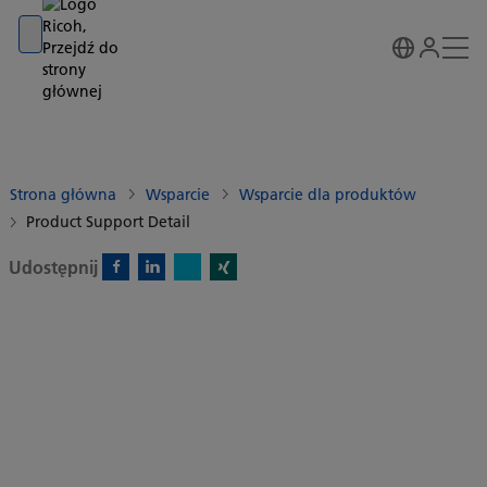
Go to banner
Go to content
Go to footer
Strona główna
Wsparcie
Wsparcie dla produktów
Product Support Detail
Udostępnij
X)
Facebook)
Linkedin)
Xing)