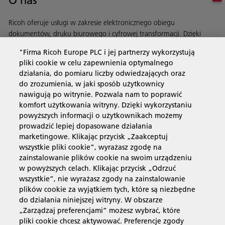
O nas
Ricoh oferuje usługi w zakresie elektronicznego obiegu
dokumentów, druku biurowego i cyfrowej transformacji. Dzięki
automatyzacji procesów usprawniamy działanie Twojej firmy.
"Firma Ricoh Europe PLC i jej partnerzy wykorzystują
Dowiedz się więcej o naszej historii i naszych działaniach
pliki cookie w celu zapewnienia optymalnego
działania, do pomiaru liczby odwiedzających oraz
do zrozumienia, w jaki sposób użytkownicy
nawigują po witrynie. Pozwala nam to poprawić
Usługi biznesowe
komfort użytkowania witryny. Dzięki wykorzystaniu
powyższych informacji o użytkownikach możemy
prowadzić lepiej dopasowane działania
Produkty i usługi
marketingowe. Klikając przycisk „Zaakceptuj
wszystkie pliki cookie”, wyrażasz zgodę na
zainstalowanie plików cookie na swoim urządzeniu
Wsparcie i kontakt
w powyższych celach. Klikając przycisk „Odrzuć
wszystkie”, nie wyrażasz zgody na zainstalowanie
plików cookie za wyjątkiem tych, które są niezbędne
Materiały dodatkowe
do działania niniejszej witryny. W obszarze
„Zarządzaj preferencjami” możesz wybrać, które
pliki cookie chcesz aktywować. Preferencje zgody