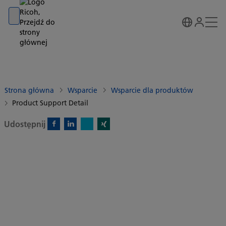
Go to banner
Go to content
Go to footer
Strona główna
Wsparcie
Wsparcie dla produktów
Product Support Detail
Udostępnij
X)
Facebook)
Linkedin)
Xing)