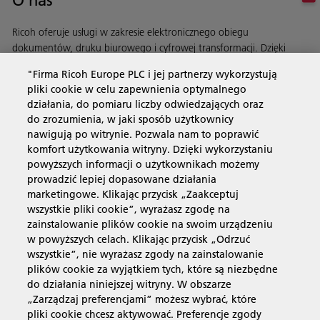
O nas
Ricoh oferuje usługi w zakresie elektronicznego obiegu
dokumentów, druku biurowego i cyfrowej transformacji. Dzięki
automatyzacji procesów usprawniamy działanie Twojej firmy.
"Firma Ricoh Europe PLC i jej partnerzy wykorzystują
Dowiedz się więcej o naszej historii i naszych działaniach
pliki cookie w celu zapewnienia optymalnego
działania, do pomiaru liczby odwiedzających oraz
do zrozumienia, w jaki sposób użytkownicy
nawigują po witrynie. Pozwala nam to poprawić
Usługi biznesowe
komfort użytkowania witryny. Dzięki wykorzystaniu
powyższych informacji o użytkownikach możemy
prowadzić lepiej dopasowane działania
Produkty i usługi
marketingowe. Klikając przycisk „Zaakceptuj
wszystkie pliki cookie”, wyrażasz zgodę na
zainstalowanie plików cookie na swoim urządzeniu
Wsparcie i kontakt
w powyższych celach. Klikając przycisk „Odrzuć
wszystkie”, nie wyrażasz zgody na zainstalowanie
plików cookie za wyjątkiem tych, które są niezbędne
Materiały dodatkowe
do działania niniejszej witryny. W obszarze
„Zarządzaj preferencjami” możesz wybrać, które
pliki cookie chcesz aktywować. Preferencje zgody