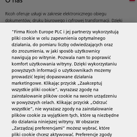
O nas
Ricoh oferuje usługi w zakresie elektronicznego obiegu
dokumentów, druku biurowego i cyfrowej transformacji. Dzięki
automatyzacji procesów usprawniamy działanie Twojej firmy.
"Firma Ricoh Europe PLC i jej partnerzy wykorzystują
Dowiedz się więcej o naszej historii i naszych działaniach
pliki cookie w celu zapewnienia optymalnego
działania, do pomiaru liczby odwiedzających oraz
do zrozumienia, w jaki sposób użytkownicy
nawigują po witrynie. Pozwala nam to poprawić
Usługi biznesowe
komfort użytkowania witryny. Dzięki wykorzystaniu
powyższych informacji o użytkownikach możemy
prowadzić lepiej dopasowane działania
Produkty i usługi
marketingowe. Klikając przycisk „Zaakceptuj
wszystkie pliki cookie”, wyrażasz zgodę na
zainstalowanie plików cookie na swoim urządzeniu
Wsparcie i kontakt
w powyższych celach. Klikając przycisk „Odrzuć
wszystkie”, nie wyrażasz zgody na zainstalowanie
plików cookie za wyjątkiem tych, które są niezbędne
Materiały dodatkowe
do działania niniejszej witryny. W obszarze
„Zarządzaj preferencjami” możesz wybrać, które
pliki cookie chcesz aktywować. Preferencje zgody