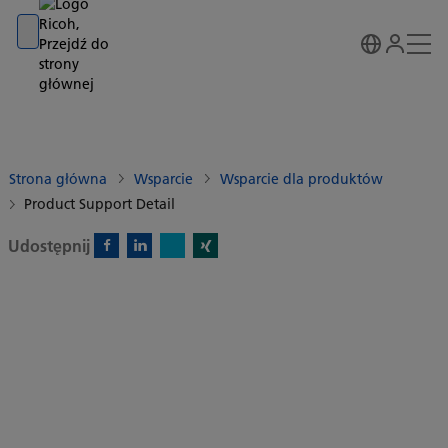
Go to banner
Go to content
Go to footer
Strona główna
Wsparcie
Wsparcie dla produktów
Product Support Detail
Udostępnij
X)
Facebook)
Linkedin)
Xing)