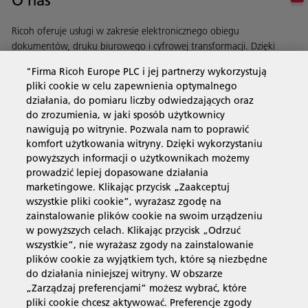
O nas
Ricoh oferuje usługi w zakresie elektronicznego obiegu
dokumentów, druku biurowego i cyfrowej transformacji. Dzięki
automatyzacji procesów usprawniamy działanie Twojej firmy.
"Firma Ricoh Europe PLC i jej partnerzy wykorzystują
Dowiedz się więcej o naszej historii i naszych działaniach
pliki cookie w celu zapewnienia optymalnego
działania, do pomiaru liczby odwiedzających oraz
do zrozumienia, w jaki sposób użytkownicy
nawigują po witrynie. Pozwala nam to poprawić
Usługi biznesowe
komfort użytkowania witryny. Dzięki wykorzystaniu
powyższych informacji o użytkownikach możemy
prowadzić lepiej dopasowane działania
Produkty i usługi
marketingowe. Klikając przycisk „Zaakceptuj
wszystkie pliki cookie”, wyrażasz zgodę na
zainstalowanie plików cookie na swoim urządzeniu
Wsparcie i kontakt
w powyższych celach. Klikając przycisk „Odrzuć
wszystkie”, nie wyrażasz zgody na zainstalowanie
plików cookie za wyjątkiem tych, które są niezbędne
Materiały dodatkowe
do działania niniejszej witryny. W obszarze
„Zarządzaj preferencjami” możesz wybrać, które
pliki cookie chcesz aktywować. Preferencje zgody