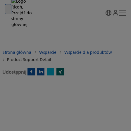
Go to banner
Go to content
Go to footer
Strona główna
Wsparcie
Wsparcie dla produktów
Product Support Detail
Udostępnij
X)
Facebook)
Linkedin)
Xing)