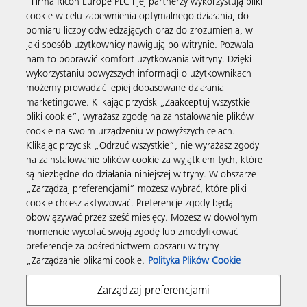
"Firma Ricoh Europe PLC i jej partnerzy wykorzystują pliki
cookie w celu zapewnienia optymalnego działania, do
pomiaru liczby odwiedzających oraz do zrozumienia, w
jaki sposób użytkownicy nawigują po witrynie. Pozwala
Usługi biznesowe
nam to poprawić komfort użytkowania witryny. Dzięki
wykorzystaniu powyższych informacji o użytkownikach
możemy prowadzić lepiej dopasowane działania
Produkty i usługi
marketingowe. Klikając przycisk „Zaakceptuj wszystkie
pliki cookie”, wyrażasz zgodę na zainstalowanie plików
cookie na swoim urządzeniu w powyższych celach.
Wsparcie i kontakt
Klikając przycisk „Odrzuć wszystkie”, nie wyrażasz zgody
na zainstalowanie plików cookie za wyjątkiem tych, które
są niezbędne do działania niniejszej witryny. W obszarze
Materiały dodatkowe
„Zarządzaj preferencjami” możesz wybrać, które pliki
cookie chcesz aktywować. Preferencje zgody będą
obowiązywać przez sześć miesięcy. Możesz w dowolnym
Obserwuj nas
momencie wycofać swoją zgodę lub zmodyfikować
preferencje za pośrednictwem obszaru witryny
„Zarządzanie plikami cookie.
Polityka Plików Cookie
Zarządzaj preferencjami