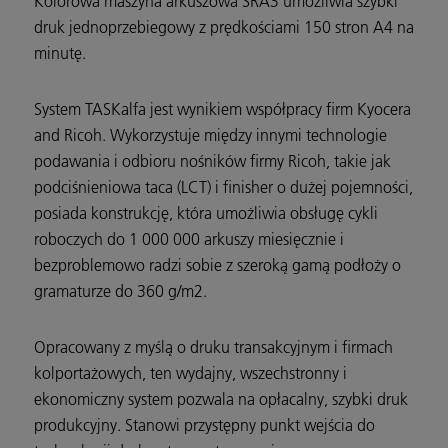
Kolorowa maszyna arkuszowa SRA3 umożliwia szybki
druk jednoprzebiegowy z prędkościami 150 stron A4 na
minutę.
System TASKalfa jest wynikiem współpracy firm Kyocera
and Ricoh. Wykorzystuje między innymi technologie
podawania i odbioru nośników firmy Ricoh, takie jak
podciśnieniowa taca (LCT) i finisher o dużej pojemności,
posiada konstrukcję, która umożliwia obsługę cykli
roboczych do 1 000 000 arkuszy miesięcznie i
bezproblemowo radzi sobie z szeroką gamą podłoży o
gramaturze do 360 g/m2.
Opracowany z myślą o druku transakcyjnym i firmach
kolportażowych, ten wydajny, wszechstronny i
ekonomiczny system pozwala na opłacalny, szybki druk
produkcyjny. Stanowi przystępny punkt wejścia do