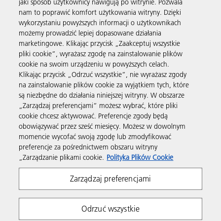
jaki sposób użytkownicy nawigują po witrynie. Pozwala
Usługi biznesowe
nam to poprawić komfort użytkowania witryny. Dzięki
wykorzystaniu powyższych informacji o użytkownikach
możemy prowadzić lepiej dopasowane działania
Produkty i usługi
marketingowe. Klikając przycisk „Zaakceptuj wszystkie
pliki cookie”, wyrażasz zgodę na zainstalowanie plików
cookie na swoim urządzeniu w powyższych celach.
Wsparcie i kontakt
Klikając przycisk „Odrzuć wszystkie”, nie wyrażasz zgody
na zainstalowanie plików cookie za wyjątkiem tych, które
są niezbędne do działania niniejszej witryny. W obszarze
Materiały dodatkowe
„Zarządzaj preferencjami” możesz wybrać, które pliki
cookie chcesz aktywować. Preferencje zgody będą
obowiązywać przez sześć miesięcy. Możesz w dowolnym
Obserwuj nas
momencie wycofać swoją zgodę lub zmodyfikować
preferencje za pośrednictwem obszaru witryny
„Zarządzanie plikami cookie.
Polityka Plików Cookie
Zarządzaj preferencjami
Odrzuć wszystkie
Prywatność
Warunki korzystania z witryny