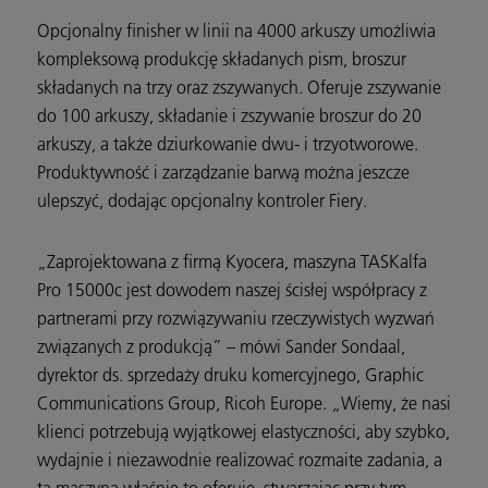
Opcjonalny finisher w linii na 4000 arkuszy umożliwia
kompleksową produkcję składanych pism, broszur
składanych na trzy oraz zszywanych. Oferuje zszywanie
do 100 arkuszy, składanie i zszywanie broszur do 20
arkuszy, a także dziurkowanie dwu- i trzyotworowe.
Produktywność i zarządzanie barwą można jeszcze
ulepszyć, dodając opcjonalny kontroler Fiery.
„Zaprojektowana z firmą Kyocera, maszyna TASKalfa
Pro 15000c jest dowodem naszej ścisłej współpracy z
partnerami przy rozwiązywaniu rzeczywistych wyzwań
związanych z produkcją” – mówi Sander Sondaal,
dyrektor ds. sprzedaży druku komercyjnego, Graphic
Communications Group, Ricoh Europe. „Wiemy, że nasi
klienci potrzebują wyjątkowej elastyczności, aby szybko,
wydajnie i niezawodnie realizować rozmaite zadania, a
ta maszyna właśnie to oferuje, stwarzając przy tym