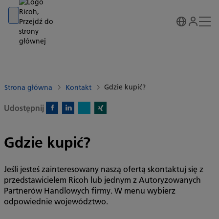
Go to banner
Go to content
Go to footer
Gdzie kupić?
Strona główna
Kontakt
Udostępnij
X)
Facebook)
Linkedin)
Xing)
Gdzie kupić?
Jeśli jesteś zainteresowany naszą ofertą skontaktuj się z
przedstawicielem Ricoh lub jednym z Autoryzowanych
Partnerów Handlowych firmy. W menu wybierz
odpowiednie województwo.