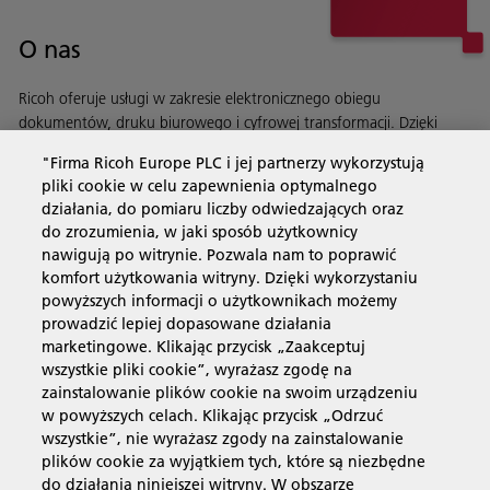
O nas
Ricoh oferuje usługi w zakresie elektronicznego obiegu
dokumentów, druku biurowego i cyfrowej transformacji. Dzięki
automatyzacji procesów usprawniamy działanie Twojej firmy.
"Firma Ricoh Europe PLC i jej partnerzy wykorzystują
Dowiedz się więcej o naszej historii i naszych działaniach
pliki cookie w celu zapewnienia optymalnego
działania, do pomiaru liczby odwiedzających oraz
do zrozumienia, w jaki sposób użytkownicy
nawigują po witrynie. Pozwala nam to poprawić
Usługi biznesowe
komfort użytkowania witryny. Dzięki wykorzystaniu
powyższych informacji o użytkownikach możemy
prowadzić lepiej dopasowane działania
Produkty i usługi
marketingowe. Klikając przycisk „Zaakceptuj
wszystkie pliki cookie”, wyrażasz zgodę na
zainstalowanie plików cookie na swoim urządzeniu
Wsparcie i kontakt
w powyższych celach. Klikając przycisk „Odrzuć
wszystkie”, nie wyrażasz zgody na zainstalowanie
plików cookie za wyjątkiem tych, które są niezbędne
Materiały dodatkowe
do działania niniejszej witryny. W obszarze