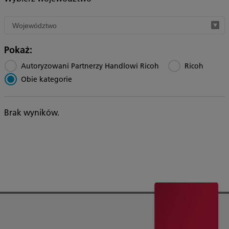
Filter
by
region
Pokaż:
Autoryzowani Partnerzy Handlowi Ricoh
Ricoh
Obie kategorie
Brak wyników.