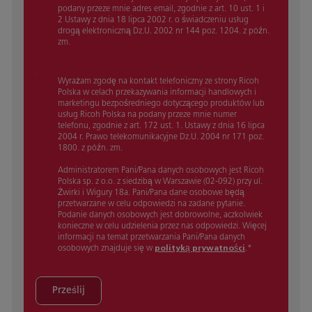
podany przeze mnie adres email, zgodnie z art. 10 ust. 1 i
2 Ustawy z dnia 18 lipca 2002 r. o świadczeniu usług
drogą elektroniczną Dz.U. 2002 nr 144 poz. 1204. z późn.
zm.
Wyrażam zgodę na kontakt telefoniczny ze strony Ricoh
Polska w celach przekazywania informacji handlowych i
marketingu bezpośredniego dotyczącego produktów lub
usług Ricoh Polska na podany przeze mnie numer
telefonu, zgodnie z art. 172 ust. 1. Ustawy z dnia 16 lipca
2004 r. Prawo telekomunikacyjne Dz.U. 2004 nr 171 poz.
1800. z późn. zm.
Administratorem Pani/Pana danych osobowych jest Ricoh
Polska sp. z o.o. z siedzibą w Warszawie (02-092) przy ul.
Żwirki i Wigury 18a. Pani/Pana dane osobowe będą
przetwarzane w celu odpowiedzi na zadane pytanie.
Podanie danych osobowych jest dobrowolne, aczkolwiek
konieczne w celu udzielenia przez nas odpowiedzi. Więcej
informacji na temat przetwarzania Pani/Pana danych
osobowych znajduje się w
polityką prywatności
.
*
Prześlij