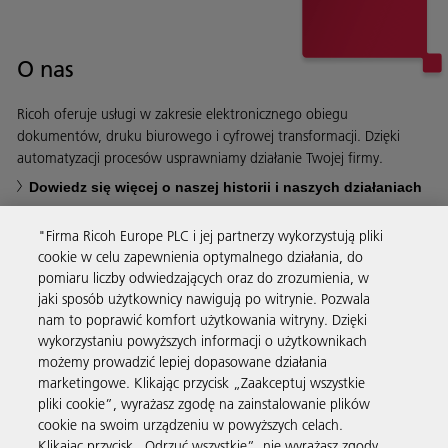
O nas
Ricoh oferuje usługi w zakresie elektronicznego obiegu
dokumentów, druku biurowego i cyfrowej transformacji. Dzięki
automatyzacji procesów usprawniamy działanie Twojej firmy.
Dowiedz się więcej o naszej historii i naszych działaniach
"Firma Ricoh Europe PLC i jej partnerzy wykorzystują pliki
cookie w celu zapewnienia optymalnego działania, do
pomiaru liczby odwiedzających oraz do zrozumienia, w
jaki sposób użytkownicy nawigują po witrynie. Pozwala
Usługi biznesowe
nam to poprawić komfort użytkowania witryny. Dzięki
wykorzystaniu powyższych informacji o użytkownikach
możemy prowadzić lepiej dopasowane działania
Produkty i usługi
marketingowe. Klikając przycisk „Zaakceptuj wszystkie
pliki cookie”, wyrażasz zgodę na zainstalowanie plików
cookie na swoim urządzeniu w powyższych celach.
Wsparcie i kontakt
Klikając przycisk „Odrzuć wszystkie”, nie wyrażasz zgody