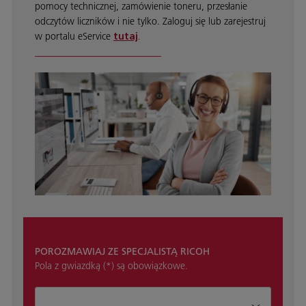
pomocy technicznej, zamówienie toneru, przesłanie
odczytów liczników i nie tylko. Zaloguj się lub zarejestruj
w portalu eService
tutaj
.
POROZMAWIAJ ZE SPECJALISTĄ RICOH
Pola z gwiazdką (*) są obowiązkowe.
Jak możemy pomóc?*