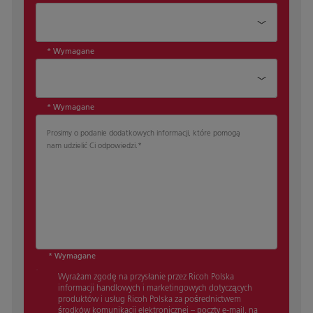
Dział*
* Wymagane
Stanowisko*
* Wymagane
Prosimy o podanie dodatkowych informacji, które pomogą
nam udzielić Ci odpowiedzi.
*
* Wymagane
Wyrażam zgodę na przysłanie przez Ricoh Polska
informacji handlowych i marketingowych dotyczących
produktów i usług Ricoh Polska za pośrednictwem
środków komunikacji elektronicznej – poczty e-mail, na