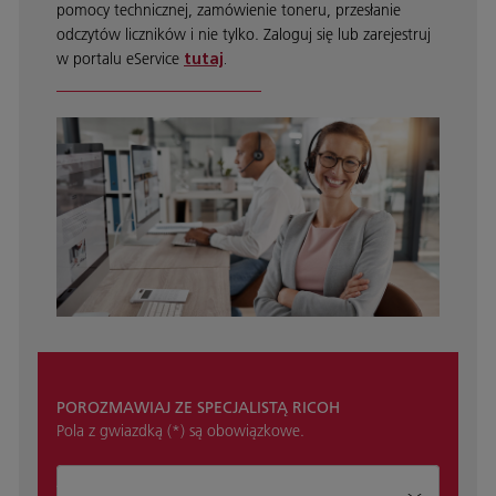
pomocy technicznej, zamówienie toneru, przesłanie
odczytów liczników i nie tylko. Zaloguj się lub zarejestruj
w portalu eService
tutaj
.
POROZMAWIAJ ZE SPECJALISTĄ RICOH
Pola z gwiazdką (*) są obowiązkowe.
Jak możemy pomóc?*