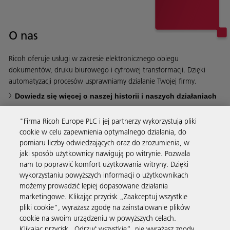
O nas
Ricoh oferuje usługi w zakresie elektronicznego obiegu
dokumentów, druku biurowego i cyfrowej transformacji. Dzięki
automatyzacji procesów usprawniamy działanie Twojej firmy.
Dowiedz się więcej o naszej historii i naszych działaniach
"Firma Ricoh Europe PLC i jej partnerzy wykorzystują pliki
cookie w celu zapewnienia optymalnego działania, do
pomiaru liczby odwiedzających oraz do zrozumienia, w
jaki sposób użytkownicy nawigują po witrynie. Pozwala
Usługi biznesowe
nam to poprawić komfort użytkowania witryny. Dzięki
wykorzystaniu powyższych informacji o użytkownikach
możemy prowadzić lepiej dopasowane działania
Produkty i usługi
marketingowe. Klikając przycisk „Zaakceptuj wszystkie
pliki cookie”, wyrażasz zgodę na zainstalowanie plików
cookie na swoim urządzeniu w powyższych celach.
Wsparcie i kontakt
Klikając przycisk „Odrzuć wszystkie”, nie wyrażasz zgody