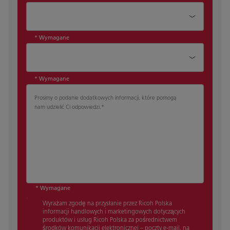
Dział*
* Wymagane
Stanowisko*
* Wymagane
Prosimy o podanie dodatkowych informacji, które pomogą
nam udzielić Ci odpowiedzi.
*
* Wymagane
Wyrażam zgodę na przysłanie przez Ricoh Polska
informacji handlowych i marketingowych dotyczących
produktów i usług Ricoh Polska za pośrednictwem
środków komunikacji elektronicznej – poczty e-mail, na