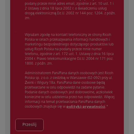
podany przeze mnie adres email, zgodnie z art. 10 ust. 1 i
2 Ustawy z dnia 18 lipca 2002 r. o świadczeniu usług
drogą elektroniczną Dz.U. 2002 nr 144 poz. 1204. z późn.
zm.
Wyrażam zgodę na kontakt telefoniczny ze strony Ricoh
Polska w celach przekazywania informacji handlowych i
marketingu bezpośredniego dotyczącego produktów lub
usług Ricoh Polska na podany przeze mnie numer
telefonu, zgodnie z art. 172 ust. 1. Ustawy z dnia 16 lipca
2004 r. Prawo telekomunikacyjne Dz.U. 2004 nr 171 poz.
1800. z późn. zm.
Administratorem Pani/Pana danych osobowych jest Ricoh
Polska sp. z o.o. z siedzibą w Warszawie (02-092) przy ul.
Żwirki i Wigury 18a. Pani/Pana dane osobowe będą
przetwarzane w celu odpowiedzi na zadane pytanie.
Podanie danych osobowych jest dobrowolne, aczkolwiek
konieczne w celu udzielenia przez nas odpowiedzi. Więcej
informacji na temat przetwarzania Pani/Pana danych
osobowych znajduje się w
polityką prywatności
.
*
Prześlij