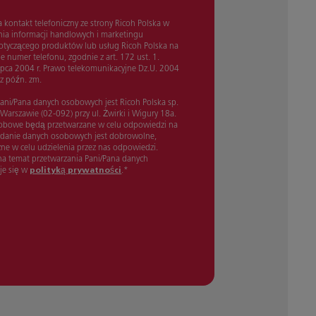
kontakt telefoniczny ze strony Ricoh Polska w
nia informacji handlowych i marketingu
tyczącego produktów lub usług Ricoh Polska na
 numer telefonu, zgodnie z art. 172 ust. 1.
lipca 2004 r. Prawo telekomunikacyjne Dz.U. 2004
 z późn. zm.
ani/Pana danych osobowych jest Ricoh Polska sp.
w Warszawie (02-092) przy ul. Żwirki i Wigury 18a.
sobowe będą przetwarzane w celu odpowiedzi na
odanie danych osobowych jest dobrowolne,
ne w celu udzielenia przez nas odpowiedzi.
 na temat przetwarzania Pani/Pana danych
je się w
polityką prywatności
.
*