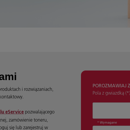
nami
POROZMAWIAJ ZE
 produktach i rozwiązaniach,
Pola z gwiazdką (
z kontaktowy.
Jak możemy po
pozwalającego
lu eService
znej, zamówienie toneru,
* Wymagane
oguj się lub zarejestruj w