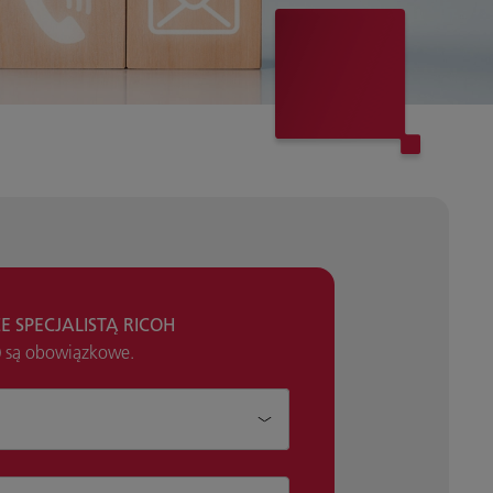
 SPECJALISTĄ RICOH
*) są obowiązkowe.
móc?*