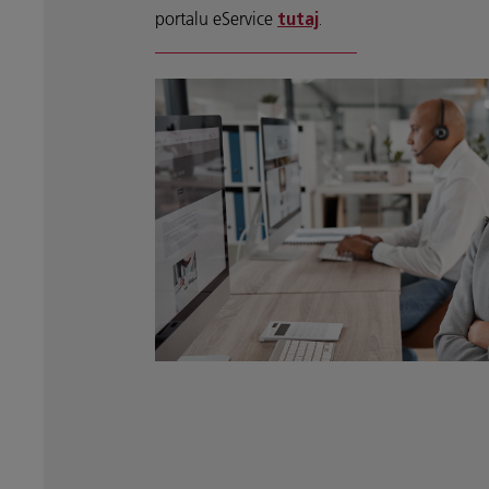
portalu eService
tutaj
.