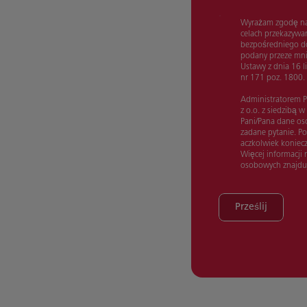
Wyrażam zgodę na 
celach przekazywa
bezpośredniego do
podany przeze mnie
Ustawy z dnia 16 
nr 171 poz. 1800.
Administratorem P
z o.o. z siedzibą 
Pani/Pana dane o
zadane pytanie. P
aczkolwiek koniecz
Więcej informacji
osobowych znajdu
Prześlij