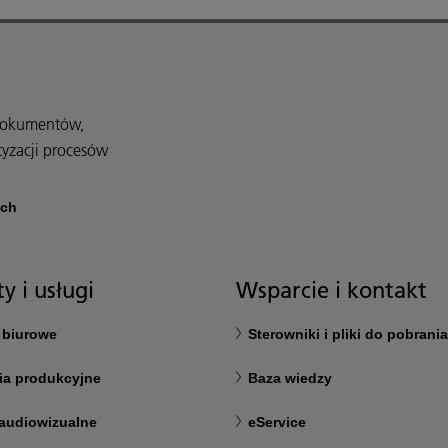
 dokumentów,
tyzacji procesów
ach
y i usługi
Wsparcie i kontakt
 biurowe
Sterowniki i pliki do pobrania
ia produkcyjne
Baza wiedzy
audiowizualne
eService