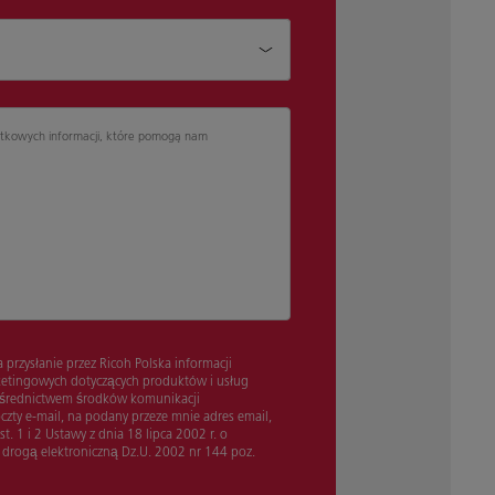
atkowych informacji, które pomogą nam
przysłanie przez Ricoh Polska informacji
etingowych dotyczących produktów i usług
ośrednictwem środków komunikacji
oczty e-mail, na podany przeze mnie adres email,
st. 1 i 2 Ustawy z dnia 18 lipca 2002 r. o
 drogą elektroniczną Dz.U. 2002 nr 144 poz.