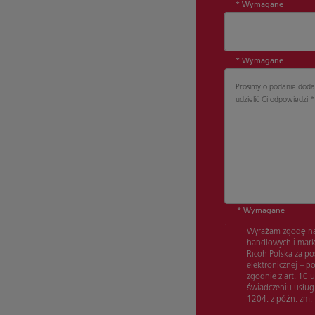
* Wymagane
Stanowisko*
* Wymagane
Prosimy o podanie dod
udzielić Ci odpowiedzi.
*
* Wymagane
Wyrażam zgodę na 
handlowych i mark
Ricoh Polska za p
elektronicznej – p
zgodnie z art. 10 u
świadczeniu usług
1204. z późn. zm.