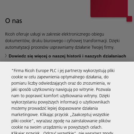
O nas
Ricoh oferuje usługi w zakresie elektronicznego obiegu
dokumentów, druku biurowego i cyfrowej transformacji. Dzięki
automatyzacji procesów usprawniamy działanie Twojej firmy.
Dowiedz się więcej o naszej historii i naszych działaniach
"Firma Ricoh Europe PLC i jej partnerzy wykorzystują pliki
cookie w celu zapewnienia optymalnego działania, do
pomiaru liczby odwiedzających oraz do zrozumienia, w
jaki sposób użytkownicy nawigują po witrynie. Pozwala
Usługi biznesowe
nam to poprawić komfort użytkowania witryny. Dzięki
wykorzystaniu powyższych informacji o użytkownikach
możemy prowadzić lepiej dopasowane działania
Produkty i usługi
marketingowe. Klikając przycisk „Zaakceptuj wszystkie
pliki cookie”, wyrażasz zgodę na zainstalowanie plików
cookie na swoim urządzeniu w powyższych celach.
Wsparcie i kontakt
Klikając przycisk „Odrzuć wszystkie”, nie wyrażasz zgody