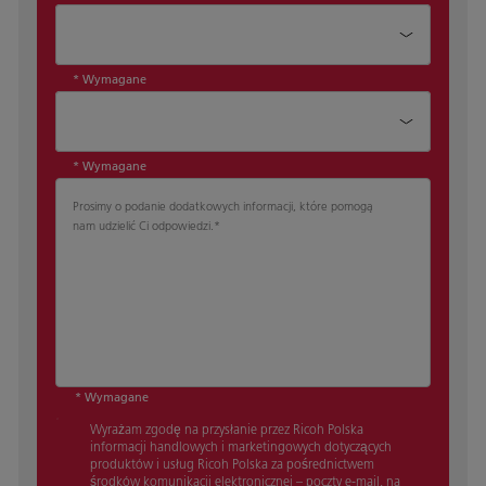
Dział*
* Wymagane
Stanowisko*
* Wymagane
Prosimy o podanie dodatkowych informacji, które pomogą
nam udzielić Ci odpowiedzi.
*
* Wymagane
Wyrażam zgodę na przysłanie przez Ricoh Polska
informacji handlowych i marketingowych dotyczących
produktów i usług Ricoh Polska za pośrednictwem
środków komunikacji elektronicznej – poczty e-mail, na