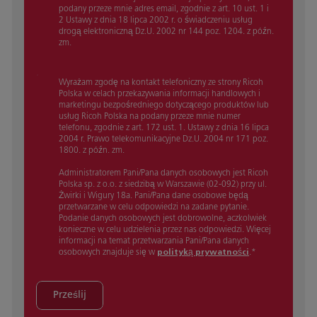
podany przeze mnie adres email, zgodnie z art. 10 ust. 1 i
2 Ustawy z dnia 18 lipca 2002 r. o świadczeniu usług
drogą elektroniczną Dz.U. 2002 nr 144 poz. 1204. z późn.
zm.
Wyrażam zgodę na kontakt telefoniczny ze strony Ricoh
Polska w celach przekazywania informacji handlowych i
marketingu bezpośredniego dotyczącego produktów lub
usług Ricoh Polska na podany przeze mnie numer
telefonu, zgodnie z art. 172 ust. 1. Ustawy z dnia 16 lipca
2004 r. Prawo telekomunikacyjne Dz.U. 2004 nr 171 poz.
1800. z późn. zm.
Administratorem Pani/Pana danych osobowych jest Ricoh
Polska sp. z o.o. z siedzibą w Warszawie (02-092) przy ul.
Żwirki i Wigury 18a. Pani/Pana dane osobowe będą
przetwarzane w celu odpowiedzi na zadane pytanie.
Podanie danych osobowych jest dobrowolne, aczkolwiek
konieczne w celu udzielenia przez nas odpowiedzi. Więcej
informacji na temat przetwarzania Pani/Pana danych
osobowych znajduje się w
polityką prywatności
.
*
Prześlij