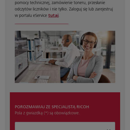
pomocy technicznej, zamówienie toneru, przesłanie
odczytów liczników i nie tylko. Zaloguj się lub zarejestruj
w portalu eService
tutaj
.
POROZMAWIAJ ZE SPECJALISTĄ RICOH
Pola z gwiazdką (*) są obowiązkowe.
Jak możemy pomóc?*