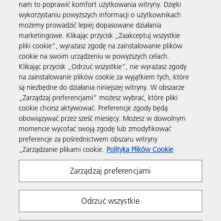
nam to poprawić komfort użytkowania witryny. Dzięki
wykorzystaniu powyższych informacji o użytkownikach
możemy prowadzić lepiej dopasowane działania
Produkty i usługi
marketingowe. Klikając przycisk „Zaakceptuj wszystkie
pliki cookie”, wyrażasz zgodę na zainstalowanie plików
cookie na swoim urządzeniu w powyższych celach.
Wsparcie i kontakt
Klikając przycisk „Odrzuć wszystkie”, nie wyrażasz zgody
na zainstalowanie plików cookie za wyjątkiem tych, które
są niezbędne do działania niniejszej witryny. W obszarze
Materiały dodatkowe
„Zarządzaj preferencjami” możesz wybrać, które pliki
cookie chcesz aktywować. Preferencje zgody będą
obowiązywać przez sześć miesięcy. Możesz w dowolnym
Obserwuj nas
momencie wycofać swoją zgodę lub zmodyfikować
preferencje za pośrednictwem obszaru witryny
„Zarządzanie plikami cookie.
Polityka Plików Cookie
Zarządzaj preferencjami
Odrzuć wszystkie
Prywatność
Warunki korzystania z witryny
Polityka plików Cookie
Modern Slavery Act