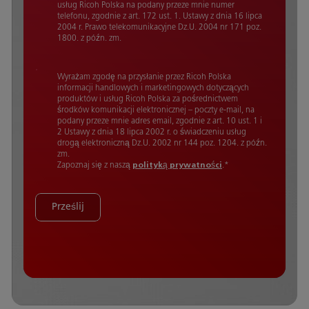
usług Ricoh Polska na podany przeze mnie numer
telefonu, zgodnie z art. 172 ust. 1. Ustawy z dnia 16 lipca
2004 r. Prawo telekomunikacyjne Dz.U. 2004 nr 171 poz.
1800. z późn. zm.
Wyrażam zgodę na przysłanie przez Ricoh Polska
informacji handlowych i marketingowych dotyczących
produktów i usług Ricoh Polska za pośrednictwem
środków komunikacji elektronicznej – poczty e-mail, na
podany przeze mnie adres email, zgodnie z art. 10 ust. 1 i
2 Ustawy z dnia 18 lipca 2002 r. o świadczeniu usług
drogą elektroniczną Dz.U. 2002 nr 144 poz. 1204. z późn.
zm.
Zapoznaj się z naszą
polityką prywatności
.
*
Prześlij