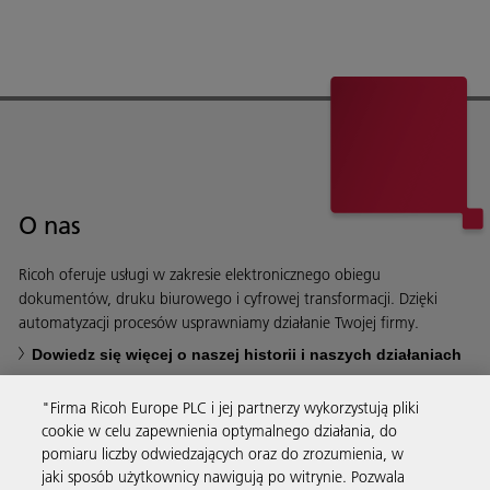
O nas
Ricoh oferuje usługi w zakresie elektronicznego obiegu
dokumentów, druku biurowego i cyfrowej transformacji. Dzięki
automatyzacji procesów usprawniamy działanie Twojej firmy.
Dowiedz się więcej o naszej historii i naszych działaniach
"Firma Ricoh Europe PLC i jej partnerzy wykorzystują pliki
cookie w celu zapewnienia optymalnego działania, do
pomiaru liczby odwiedzających oraz do zrozumienia, w
jaki sposób użytkownicy nawigują po witrynie. Pozwala
Usługi biznesowe