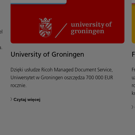
el
a.
University of Groningen
F
Dzięki usłudze Ricoh Managed Document Service,
F
Uniwersytet w Groningen oszczędza 700 000 EUR
u
rocznie.
r
k
Czytaj więcej