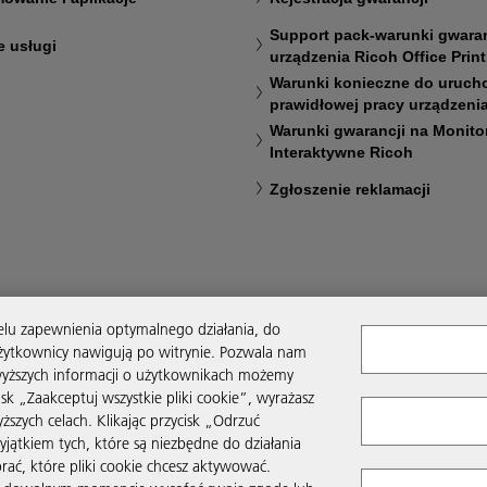
Support pack-warunki gwaran
e usługi
urządzenia Ricoh Office Prin
Warunki konieczne do urucho
prawidłowej pracy urządzeni
Warunki gwarancji na Monito
Interaktywne Ricoh
Zgłoszenie reklamacji
 celu zapewnienia optymalnego działania, do
użytkownicy nawigują po witrynie. Pozwala nam
wyższych informacji o użytkownikach możemy
sk „Zaakceptuj wszystkie pliki cookie”, wyrażasz
zych celach. Klikając przycisk „Odrzuć
yjątkiem tych, które są niezbędne do działania
rać, które pliki cookie chcesz aktywować.