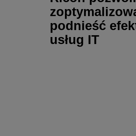
zoptymalizowa
podnieść efe
usług IT