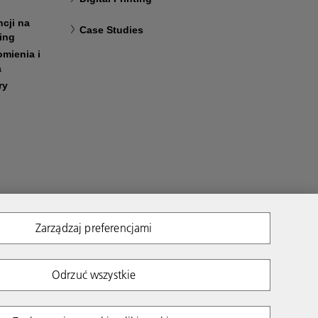
cji na
Case Studies
ting
mienia i
a
ry
Zarządzaj preferencjami
Odrzuć wszystkie