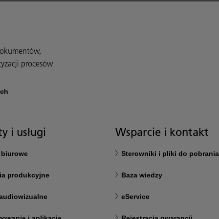
 dokumentów,
tyzacji procesów
ach
y i usługi
Wsparcie i kontakt
 biurowe
Sterowniki i pliki do pobrania
ia produkcyjne
Baza wiedzy
audiowizualne
eService
owanie i aplikacje
Rejestracja gwarancji