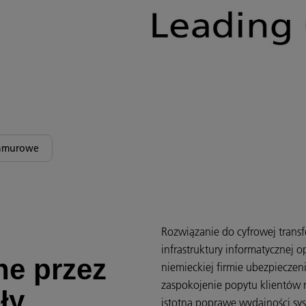
chmurowe
Rozwiązanie do cyfrowej transf
infrastruktury informatycznej 
e przez
niemieckiej firmie ubezpiecze
zaspokojenie popytu klientów 
ły
istotną poprawę wydajności sy