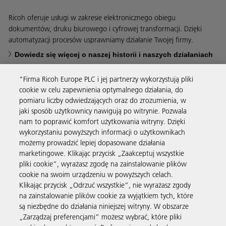
Ricoh oferuje usługi w zakresie elektronicznego obiegu
dokumentów, druku biurowego i cyfrowej transformacji. Dzięki
automatyzacji procesów usprawniamy działanie Twojej firmy.
Dowiedz się więcej o naszej historii i naszych działaniach
"Firma Ricoh Europe PLC i jej partnerzy wykorzystują pliki
cookie w celu zapewnienia optymalnego działania, do
pomiaru liczby odwiedzających oraz do zrozumienia, w
jaki sposób użytkownicy nawigują po witrynie. Pozwala
Usługi biznesowe
nam to poprawić komfort użytkowania witryny. Dzięki
wykorzystaniu powyższych informacji o użytkownikach
możemy prowadzić lepiej dopasowane działania
Produkty i usługi
marketingowe. Klikając przycisk „Zaakceptuj wszystkie
pliki cookie”, wyrażasz zgodę na zainstalowanie plików
cookie na swoim urządzeniu w powyższych celach.
Wsparcie i kontakt
Klikając przycisk „Odrzuć wszystkie”, nie wyrażasz zgody
na zainstalowanie plików cookie za wyjątkiem tych, które
są niezbędne do działania niniejszej witryny. W obszarze
Materiały dodatkowe
„Zarządzaj preferencjami” możesz wybrać, które pliki