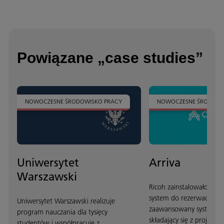
Powiązane „case studies”
NOWOCZESNE ŚRODOWISKO PRACY
NOWOCZESNE ŚRODOWI
Uniwersytet
Arriva
Warszawski
Ricoh zainstalowało w bi
system do rezerwacji sal
Uniwersytet Warszawski realizuje
zaawansowany system au
program nauczania dla tysięcy
składający się z projekt
studentów i współpracuje z