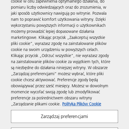
cookie w celu zapewnienia optymalnego działania, do
pomiaru liczby odwiedzających oraz do zrozumienia, w
jaki sposób użytkownicy nawigują po witrynie. Pozwala
Usługi biznesowe
nam to poprawić komfort użytkowania witryny. Dzięki
wykorzystaniu powyższych informacji o użytkownikach
możemy prowadzić lepiej dopasowane działania
Produkty i usługi
marketingowe. Klikając przycisk „Zaakceptuj wszystkie
pliki cookie”, wyrażasz zgodę na zainstalowanie plików
cookie na swoim urządzeniu w powyższych celach.
Wsparcie i kontakt
Klikając przycisk „Odrzuć wszystkie”, nie wyrażasz zgody
na zainstalowanie plików cookie za wyjątkiem tych, które
są niezbędne do działania niniejszej witryny. W obszarze
Materiały dodatkowe
„Zarządzaj preferencjami” możesz wybrać, które pliki
cookie chcesz aktywować. Preferencje zgody będą
obowiązywać przez sześć miesięcy. Możesz w dowolnym
Obserwuj nas
momencie wycofać swoją zgodę lub zmodyfikować
preferencje za pośrednictwem obszaru witryny
„Zarządzanie plikami cookie.
Polityka Plików Cookie
Zarządzaj preferencjami