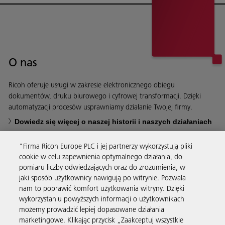
O nas
Ricoh oferuje usługi w zakresie elektronicznego obiegu
dokumentów, druku biurowego i cyfrowej transformacji. Dzięki
automatyzacji procesów usprawniamy działanie Twojej firmy.
Dowiedz się więcej o naszej historii i naszych działaniach
"Firma Ricoh Europe PLC i jej partnerzy wykorzystują pliki
cookie w celu zapewnienia optymalnego działania, do
pomiaru liczby odwiedzających oraz do zrozumienia, w
jaki sposób użytkownicy nawigują po witrynie. Pozwala
Usługi biznesowe
nam to poprawić komfort użytkowania witryny. Dzięki
wykorzystaniu powyższych informacji o użytkownikach
możemy prowadzić lepiej dopasowane działania
Produkty i usługi
marketingowe. Klikając przycisk „Zaakceptuj wszystkie