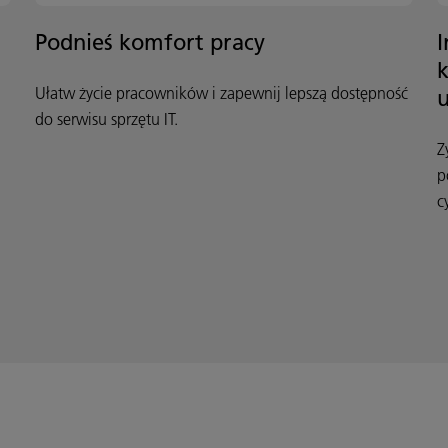
Podnieś komfort pracy
I
k
Ułatw życie pracowników i zapewnij lepszą dostępność
do serwisu sprzętu IT.
Z
p
c