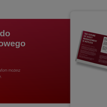
 do
dowego
szafom możesz
e.