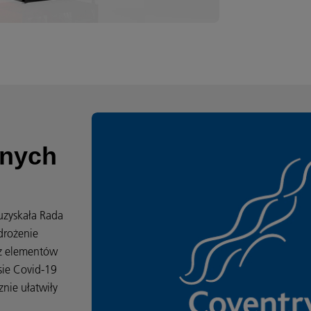
jnych
 uzyskała Rada
drożenie
 z elementów
sie Covid-19
nie ułatwiły