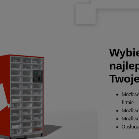
Wybie
najle
Twoje
Możliwo
firmie
Możliwo
Możliwo
Obsługa